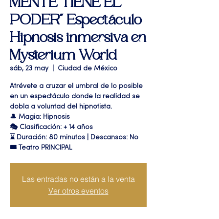
MENTE TIENE EL
PODER" Espectáculo
Hipnosis inmersiva en
Mysterium World
sáb, 23 may
  |  
Ciudad de México
Atrévete a cruzar el umbral de lo posible
en un espectáculo donde la realidad se
dobla a voluntad del hipnotista.
🎩 Magia: Hipnosis
🎭 Clasificación: + 14 años
⌛ Duración: 80 minutos | Descansos: No
🎟 Teatro PRINCIPAL
Las entradas no están a la venta
Ver otros eventos