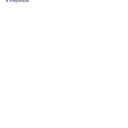
e irrepetible.
Más