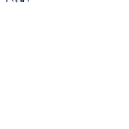
e irrepetible.
Más