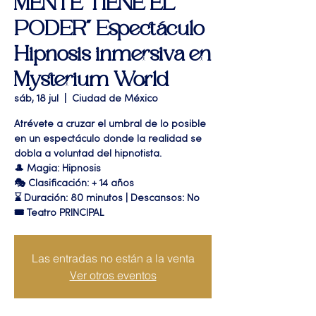
MENTE TIENE EL
PODER" Espectáculo
Hipnosis inmersiva en
Mysterium World
sáb, 18 jul
  |  
Ciudad de México
Atrévete a cruzar el umbral de lo posible
en un espectáculo donde la realidad se
dobla a voluntad del hipnotista.
🎩 Magia: Hipnosis
🎭 Clasificación: + 14 años
⌛ Duración: 80 minutos | Descansos: No
🎟 Teatro PRINCIPAL
Las entradas no están a la venta
Ver otros eventos