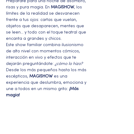
Prepárate para una noche de asombro, 
risas y pura magia. En 
MAGISHOW
, los 
límites de la realidad se desvanecen 
frente a tus ojos: cartas que vuelan, 
objetos que desaparecen, mentes que 
se leen… y todo con el toque teatral que 
encanta a grandes y chicos.
Este show familiar combina ilusionismo 
de alto nivel con momentos cómicos, 
interacción en vivo y efectos que te 
dejarán preguntándote: 
¿cómo lo hizo?
Desde los más pequeños hasta los más 
escépticos, 
MAGISHOW
 es una 
experiencia que deslumbra, emociona y 
une a todos en un mismo grito: 
¡Más 
magia!
Más