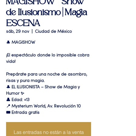
MAGISHOW " Show
de Ilusionismo | Magia
ESCENA
sáb, 29 nov
  |  
Ciudad de México
🎩 MAGISHOW
¡El espectáculo donde lo imposible cobra
vida!
Prepárate para una noche de asombro,
risas y pura magia.
🎩 EL ILUSIONISTA – Show de Magia y
Humor ✨
👤 Edad: +13
📍 Mysterium World, Av. Revolución 10
🎟️ Entrada gratis
Las entradas no están a la venta