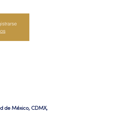
istrarse
tos
dad de México, CDMX,