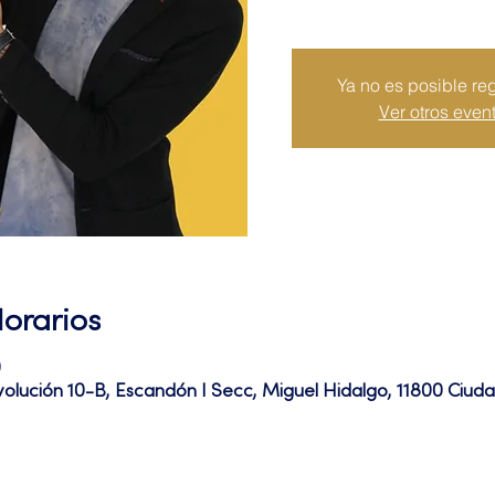
Ya no es posible reg
Ver otros even
Horarios
0
volución 10-B, Escandón I Secc, Miguel Hidalgo, 11800 Ciu