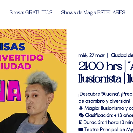
Shows GRATUITOS
Shows de Magia ESTELARES
mié, 27 mar
  |  
Ciudad d
21:00 hrs | 
Ilusionista |
¡Descubre "Alucina", ¡Pr
de asombro y diversión!
🎩 Magia: Ilusionismo y 
🎭 Clasificación: + 13 año
⌛ Duración: 1 hora 10 mi
🎟 Teatro Principal de M