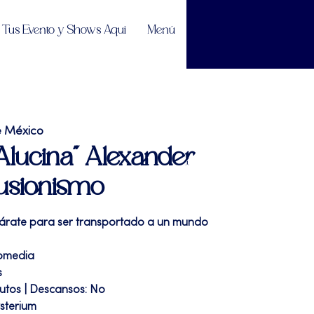
Tus Evento y Shows Aquí
Menú
e México
"Alucina" Alexander
 Ilusionismo
epárate para ser transportado a un mundo
comedia
s
nutos | Descansos: No
ysterium