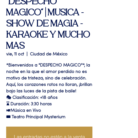
"DESPECHO
MAGICO" | MUSICA -
SHOW DE MAGIA -
KARAOKE Y MUCHO
MAS
vie, 11 oct
  |  
Ciudad de México
*Bienvenidos a "DESPECHO MAGICO"*, la
noche en la que el amor perdido no es
motivo de tristeza, sino de celebración.
Aquí, los corazones rotos no lloran, ¡brillan
bajo las luces de la pista de baile!
🎭 Clasificación: +18 años
⌛ Duración: 3:30 horas
🎺Música en Vivo
🎟 Teatro Principal Mysterium
Las entradas no están a la venta