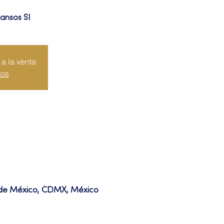
cansos SI
a la venta
tos
d de México, CDMX, México