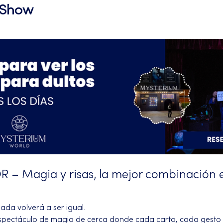
l Show
– Magia y risas, la mejor combinación 
da volverá a ser igual.
espectáculo de magia de cerca donde cada carta, cada gesto y