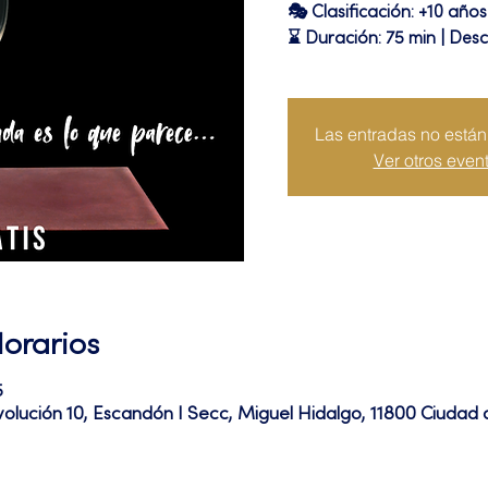
🎭 Clasificación: +10 años
⌛ Duración: 75 min | Des
Las entradas no están 
Ver otros even
Horarios
5
volución 10, Escandón I Secc, Miguel Hidalgo, 11800 Ciuda