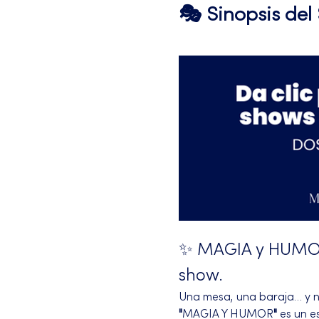
🎭 Sinopsis de
✨ MAGIA y HUMOR 
show.
Una mesa, una baraja… y na
"
MAGIA Y HUMOR
"
 es un 