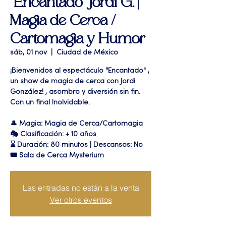
"Encantado" Jordi G. |
Magia de Cerca /
Cartomagia y Humor
sáb, 01 nov
  |  
Ciudad de México
¡Bienvenidos al espectáculo "Encantado" ,
un show de magia de cerca con Jordi
González! , asombro y diversión sin fin.
Con un final Inolvidable.
🎩 Magia: Magia de Cerca/Cartomagia
🎭 Clasificación: + 10 años
⌛ Duración: 80 minutos | Descansos: No
🎟 Sala de Cerca Mysterium
Las entradas no están a la venta
Ver otros eventos