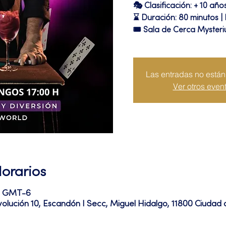
🎭 Clasificación: + 10 año
⌛ Duración: 80 minutos |
🎟 Sala de Cerca Myster
Las entradas no están 
Ver otros even
Horarios
10 GMT-6
volución 10, Escandón I Secc, Miguel Hidalgo, 11800 Ciuda