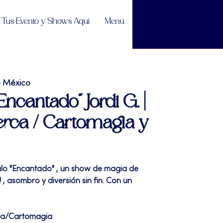
Tus Evento y Shows Aquí
Menú
e México
Encantado" Jordi G. |
rca / Cartomagia y
ulo "Encantado" , un show de magia de
 , asombro y diversión sin fin. Con un
ca/Cartomagia