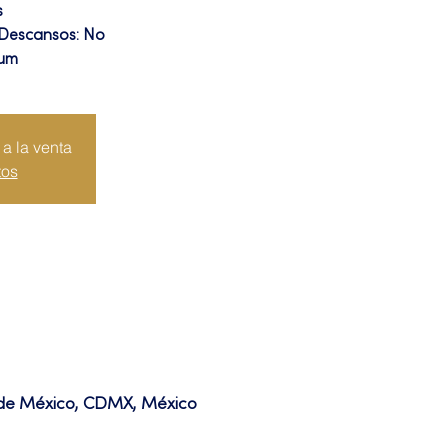
s
 Descansos: No
ium
a la venta
tos
d de México, CDMX, México