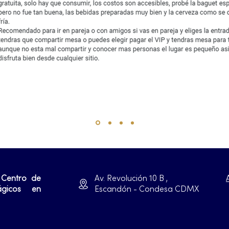
 Centro de
Av. Revolución 10 B ,
ágicos en
Escandón - Condesa CDMX