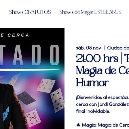
Shows GRATUITOS
Shows de Magia ESTELARES
sáb, 08 nov
  |  
Ciudad d
21:00 hrs | "
Magia de Ce
Humor
¡Bienvenidos al espectác
cerca con Jordi González!
final Inolvidable.
🎩 Magia: Magia de Cer