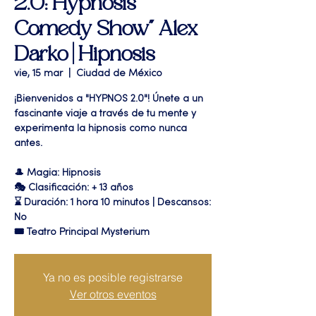
2.0: Hypnosis
Comedy Show" Alex
Darko | Hipnosis
vie, 15 mar
  |  
Ciudad de México
¡Bienvenidos a "HYPNOS 2.0"! Únete a un
fascinante viaje a través de tu mente y
experimenta la hipnosis como nunca
antes.
🎩 Magia: Hipnosis
🎭 Clasificación: + 13 años
⌛ Duración: 1 hora 10 minutos | Descansos:
No
🎟 Teatro Principal Mysterium
Ya no es posible registrarse
Ver otros eventos