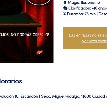
🎩 Magia: Ilusionismo
🎭 Clasificación: +10 años
⌛ Duración: 75 min | Des
Las entradas no están 
Ver otros even
Horarios
volución 10, Escandón I Secc, Miguel Hidalgo, 11800 Ciuda