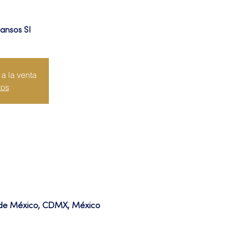
cansos SI
a la venta
tos
d de México, CDMX, México