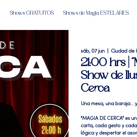
Shows GRATUITOS
Shows de Magia ESTELARES
sáb, 07 jun
  |  
Ciudad de
21:00 hrs 
Show de Ilu
Cerca
Una mesa, una baraja… y 
"MAGIA DE CERCA" es un
carta, cada gesto y cada
lógica y despertar el as