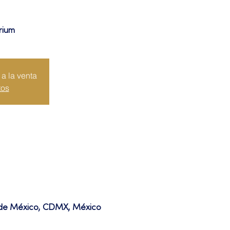
rium
a la venta
tos
d de México, CDMX, México