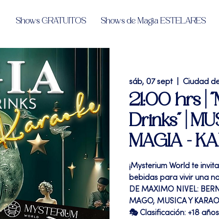
Shows GRATUITOS
Shows de Magia ESTELARES
sáb, 07 sept
  |  
Ciudad d
21:00 hrs | 
Drinks" | 
MAGIA - K
¡Mysterium World te invit
bebidas para vivir una 
DE MAXIMO NIVEL: BERN
MAGO, MUSICA Y KARA
🎭 Clasificación: +18 años