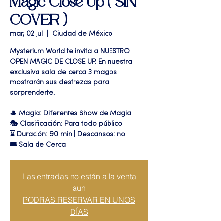
Magic Close Up ( SIN
COVER )
mar, 02 jul
  |  
Ciudad de México
Mysterium World te invita a NUESTRO
OPEN MAGIC DE CLOSE UP. En nuestra
exclusiva sala de cerca 3 magos
mostrarán sus destrezas para
sorprenderte.
🎩 Magia: Diferentes Show de Magia
🎭 Clasificación: Para todo público
⌛ Duración: 90 min | Descansos: no
🎟 Sala de Cerca
Las entradas no están a la venta
aun
PODRAS RESERVAR EN UNOS
DÍAS