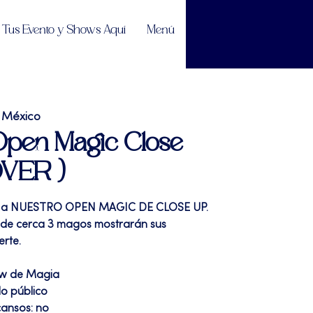
Tus Evento y Shows Aquí
Menú
 México
 Open Magic Close
OVER )
ita a NUESTRO OPEN MAGIC DE CLOSE UP.
a de cerca 3 magos mostrarán sus
rte.
ow de Magia
do público
cansos: no