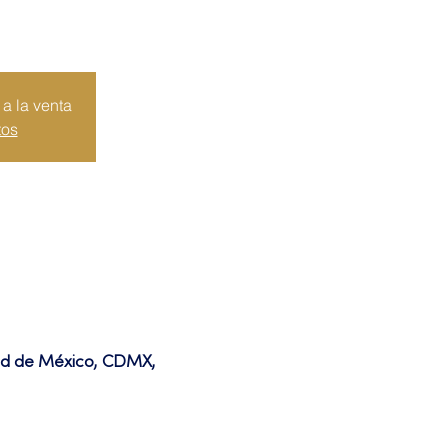
a la venta
tos
dad de México, CDMX,