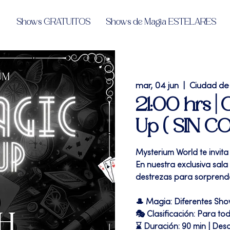
Shows GRATUITOS
Shows de Magia ESTELARES
mar, 04 jun
  |  
Ciudad de
21:00 hrs |
Up ( SIN C
Mysterium World te inv
En nuestra exclusiva sal
destrezas para sorprende
🎩 Magia: Diferentes Sh
🎭 Clasificación: Para to
⌛ Duración: 90 min | Des