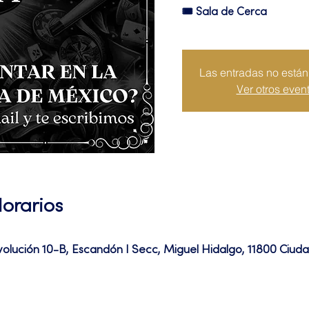
🎟 Sala de Cerca
Las entradas no están 
Ver otros even
Horarios
volución 10-B, Escandón I Secc, Miguel Hidalgo, 11800 Ciu