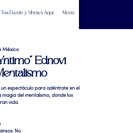
Tus Evento y Shows Aquí
Menú
e México
"Yntimo" Ednovi
 Mentalismo
 un espectáculo para adéntrate en el
a magia del mentalismo, donde los
ran vida.
s
cansos: No