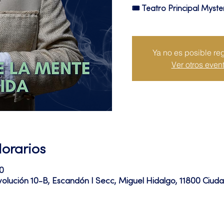
🎟 Teatro Principal Myste
Ya no es posible reg
Ver otros even
Horarios
0
volución 10-B, Escandón I Secc, Miguel Hidalgo, 11800 Ciu