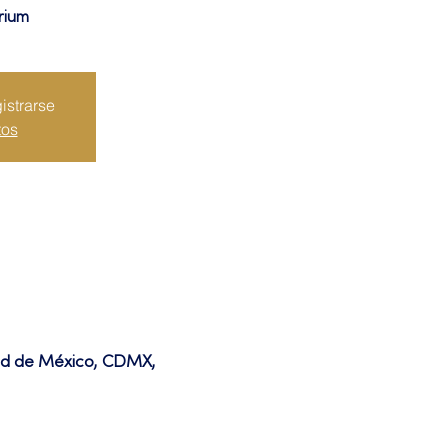
rium
istrarse
tos
dad de México, CDMX,