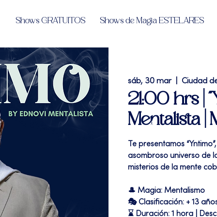
Shows GRATUITOS
Shows de Magia ESTELARES
sáb, 30 mar
  |  
Ciudad d
21:00 hrs | 
Mentalista |
Te presentamos “Yntimo”,
asombroso universo de l
misterios de la mente cob
🎩 Magia: Mentalismo
🎭 Clasificación: + 13 año
⌛ Duración: 1 hora | Des