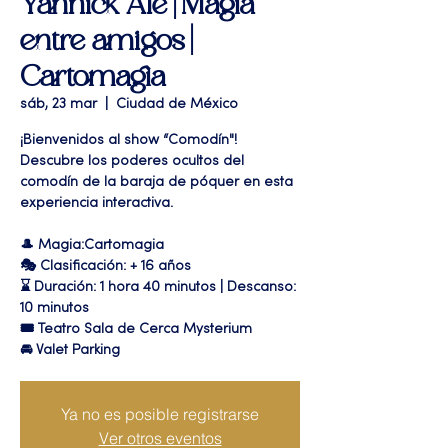
Yannick Alé | Magia
entre amigos |
Cartomagia
sáb, 23 mar
  |  
Ciudad de México
¡Bienvenidos al show “Comodín"!
Descubre los poderes ocultos del
comodín de la baraja de póquer en esta
experiencia interactiva.
🎩 Magia:Cartomagia
🎭 Clasificación: + 16 años
⌛ Duración: 1 hora 40 minutos | Descanso:
10 minutos
🎟 Teatro Sala de Cerca Mysterium
🚘 Valet Parking
Ya no es posible registrarse
Ver otros eventos