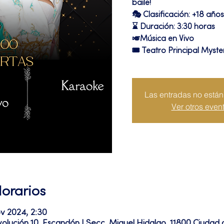
baile!
🎭 Clasificación: +18 años
⌛ Duración: 3:30 horas
🎺Música en Vivo
🎟 Teatro Principal Myste
Las entradas no están 
Ver otros even
Horarios
ov 2024, 2:30
volución 10, Escandón I Secc, Miguel Hidalgo, 11800 Ciuda