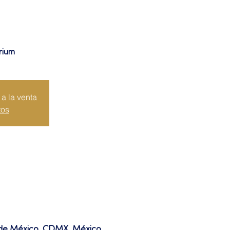
rium
a la venta
tos
d de México, CDMX, México