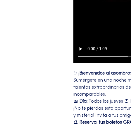
✨ 
¡Bienvenidos al asombro
Sumérgete en una noche mági
talentos extraordinarios d
incomparables.
📅 
Día:
 Todos los jueves ⏰ 
¡No te pierdas esta oportu
y misterio! Invita a tus ami
🔮 
Reserva  tus boletos GRA