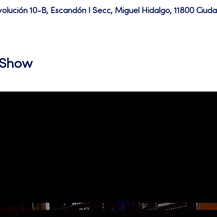
volución 10-B, Escandón I Secc, Miguel Hidalgo, 11800 Ciu
l Show