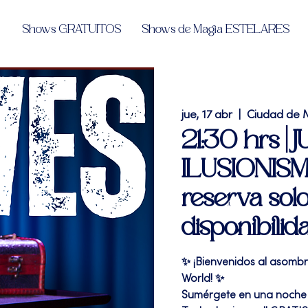
Shows GRATUITOS
Shows de Magia ESTELARES
jue, 17 abr
  |  
Ciudad de 
21:30 hrs |
ILUSIONISMO
reserva solo
disponibilid
✨ ¡Bienvenidos al asomb
World! ✨
Sumérgete en una noche m