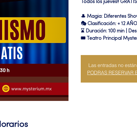
Todos los jueves!! GRATIS
🎩 Magia: Diferentes Sh
🎭 Clasificación: + 12 AÑ
⌛ Duración: 100 min | Des
🎟 Teatro Principal Myste
Las entradas no están
PODRAS RESERVAR 
Horarios