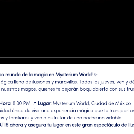
so mundo de la magia en Mysterium World!
 ✨
ca llena de ilusiones y maravillas. Todos los jueves, ven y dé
e nuestros magos, quienes te dejarán boquiabierto con sus truc
Hora:
 8:00 PM 📍 
Lugar:
 Mysterium World, Ciudad de México
nidad única de vivir una experiencia mágica que te transporta
gos y familiares y ven a disfrutar de una noche inolvidable.
TIS ahora y asegura tu lugar en este gran espectáculo de Ilu