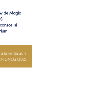
ow de Magia
OS
cansos: si
rium
 a la venta aun
EN UNOS DÍAS