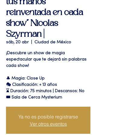
tus manos
reinventada en cada
show" Nicolas
Szyrman |
sáb, 20 abr
  |  
Ciudad de México
¡Descubre un show de magia
espectacular que te dejará sin palabras
cada show!
🎩 Magia: Close Up
🎭 Clasificación: + 13 años
⌛ Duración: 75 minutos | Descansos: No
🎟 Sala de Cerca Mysterium
Ya no es posible registrarse
Ver otros eventos