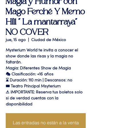
Magia y Humor con
Mago Ferché Y Memo
Hill " La mantarraya"
NO COVER
jue, 15 ago
  |  
Ciudad de México
Mysterium World te invita a conocer el
show donde las risas y la magia no
faltarán.
Magia: Diferentes Show de Magia
🎭 Clasificación: +16 años
⌛ Duración: 110 min | Descansos: no
🎟 Teatro Principal Msyterium
⚠ IMPORTANTE: Reserva tus boletos solo
si de verdad cuentas con la
disponibilidad
Las entradas no están a la venta