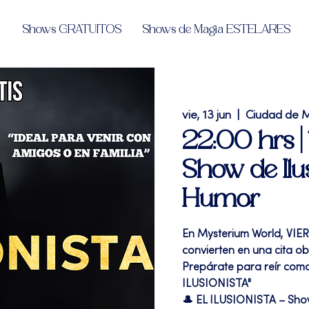
Shows GRATUITOS
Shows de Magia ESTELARES
vie, 13 jun
  |  
Ciudad de 
22:00 hrs |
Show de Ilu
Humor
En Mysterium World, VIE
convierten en una cita o
Prepárate para reír como
ILUSIONISTA"
🎩 EL ILUSIONISTA – Sh