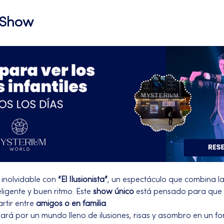
l Show
inolvidable con 
“El Ilusionista”
, un espectáculo que combina l
igente y buen ritmo. Este 
show único
 está pensado para que 
rtir entre 
amigos o en familia
.
ará por un mundo lleno de ilusiones, risas y asombro en un f