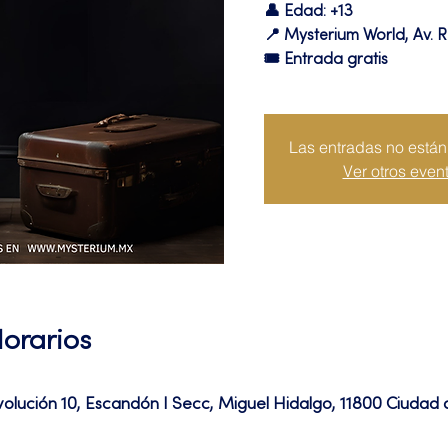
👤 Edad: +13
📍 Mysterium World, Av. R
🎟️ Entrada gratis
Las entradas no están 
Ver otros even
Horarios
volución 10, Escandón I Secc, Miguel Hidalgo, 11800 Ciuda