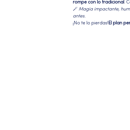
rompe con lo tradicional
. 
🪄 
Magia impactante, humor
antes.
¡No te lo pierdas!
El plan pe
Más