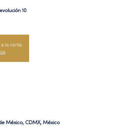
evolución 10
a la venta
tos
d de México, CDMX, México