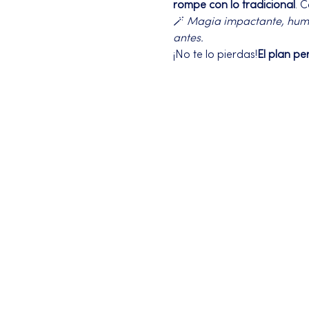
rompe con lo tradicional
. 
🪄 
Magia impactante, humor
antes.
¡No te lo pierdas!
El plan pe
Más