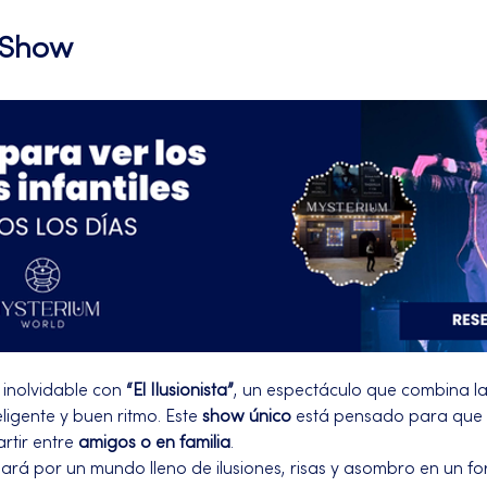
l Show
inolvidable con 
“El Ilusionista”
, un espectáculo que combina l
igente y buen ritmo. Este 
show único
 está pensado para que 
rtir entre 
amigos o en familia
.
ará por un mundo lleno de ilusiones, risas y asombro en un f