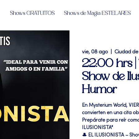
Shows GRATUITOS
Shows de Magia ESTELARES
vie, 08 ago
  |  
Ciudad de
22:00 hrs |
Show de Ilu
Humor
En Mysterium World, VIE
convierten en una cita o
Prepárate para reír como
ILUSIONISTA"
🎩 EL ILUSIONISTA – Sh