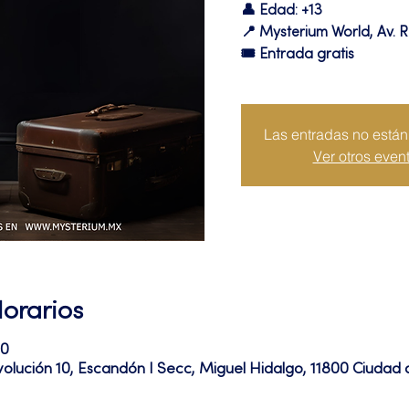
👤 Edad: +13
📍 Mysterium World, Av. R
🎟️ Entrada gratis
Las entradas no están 
Ver otros even
Horarios
30
volución 10, Escandón I Secc, Miguel Hidalgo, 11800 Ciuda