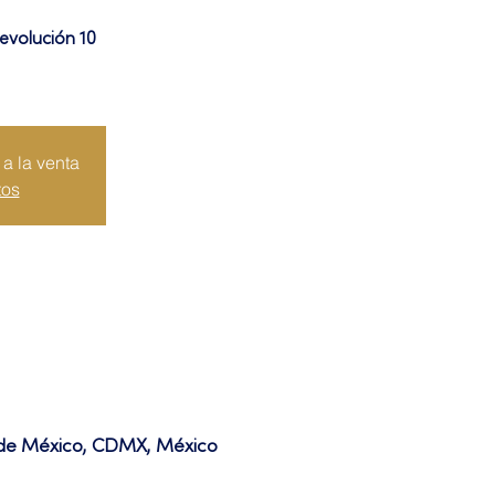
evolución 10
a la venta
tos
d de México, CDMX, México