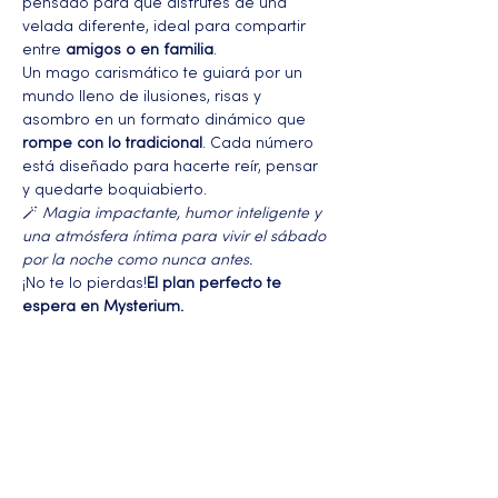
pensado para que disfrutes de una 
velada diferente, ideal para compartir 
entre 
amigos o en familia
.
Un mago carismático te guiará por un 
mundo lleno de ilusiones, risas y 
asombro en un formato dinámico que 
rompe con lo tradicional
. Cada número 
está diseñado para hacerte reír, pensar 
y quedarte boquiabierto.
🪄 
Magia impactante, humor inteligente y 
una atmósfera íntima para vivir el sábado 
por la noche como nunca antes.
¡No te lo pierdas!
El plan perfecto te 
espera en Mysterium.
Más