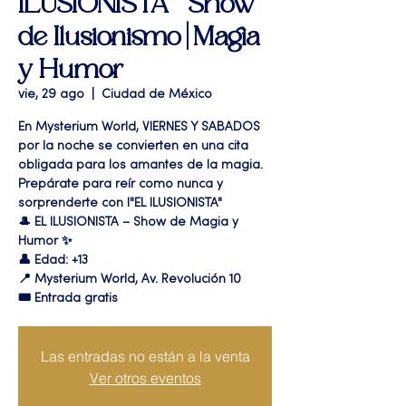
ILUSIONISTA " Show
de Ilusionismo | Magia
y Humor
vie, 29 ago
  |  
Ciudad de México
En Mysterium World, VIERNES Y SABADOS
por la noche se convierten en una cita
obligada para los amantes de la magia.
Prepárate para reír como nunca y
sorprenderte con l"EL ILUSIONISTA"
🎩 EL ILUSIONISTA – Show de Magia y
Humor ✨
👤 Edad: +13
📍 Mysterium World, Av. Revolución 10
🎟️ Entrada gratis
Las entradas no están a la venta
Ver otros eventos