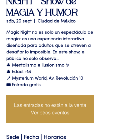
NIGHT " Show de
MAGIA Y HUMOR
sáb, 20 sept
  |  
Ciudad de México
Magic Night no es solo un espectáculo de
magia: es una experiencia interactiva
diseñada para adultos que se atreven a
desafiar lo imposible. En este show, el
público no solo observa...
🎩 Mentalismo e ilusionismo ✨
👤 Edad: +18
📍 Mysterium World, Av. Revolución 10
🎟️ Entrada gratis
Las entradas no están a la venta
Ver otros eventos
Sede | Fecha | Horarios