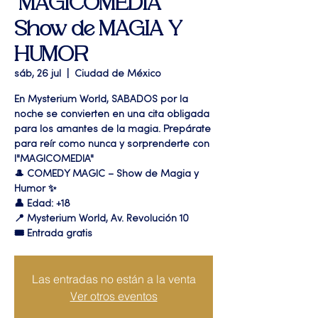
"MAGICOMEDIA "
Show de MAGIA Y
HUMOR
sáb, 26 jul
  |  
Ciudad de México
En Mysterium World, SABADOS por la
noche se convierten en una cita obligada
para los amantes de la magia. Prepárate
para reír como nunca y sorprenderte con
l"MAGICOMEDIA"
🎩 COMEDY MAGIC – Show de Magia y
Humor ✨
👤 Edad: +18
📍 Mysterium World, Av. Revolución 10
🎟️ Entrada gratis
Las entradas no están a la venta
Ver otros eventos