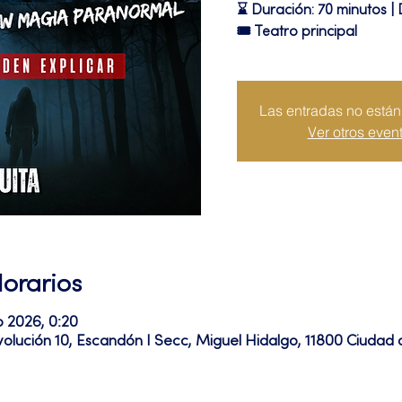
⌛ Duración: 70 minutos | 
🎟 Teatro principal
Las entradas no están 
Ver otros even
Horarios
b 2026, 0:20
volución 10, Escandón I Secc, Miguel Hidalgo, 11800 Ciuda