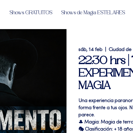
Shows GRATUITOS
Shows de Magia ESTELARES
sáb, 14 feb
  |  
Ciudad de
22:30 hrs | 
EXPERIMEN
MAGIA
Una experiencia paranorm
forma frente a tus ojos.
parece.
🎩 Magia: Magia de terr
🎭 Clasificación: + 18 año