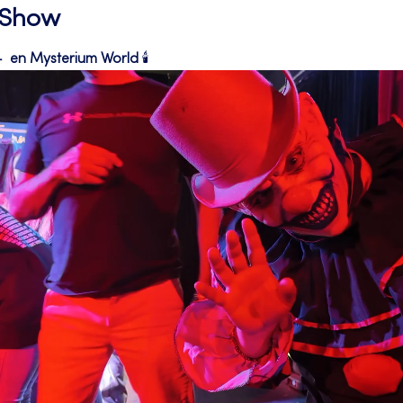
l Show
 en Mysterium World
 🕯️ 