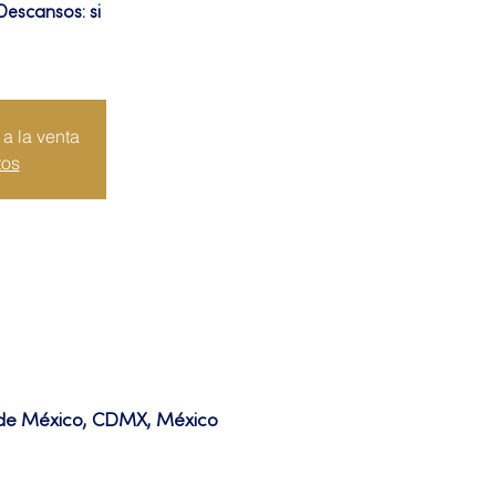
Descansos: si
a la venta
tos
d de México, CDMX, México