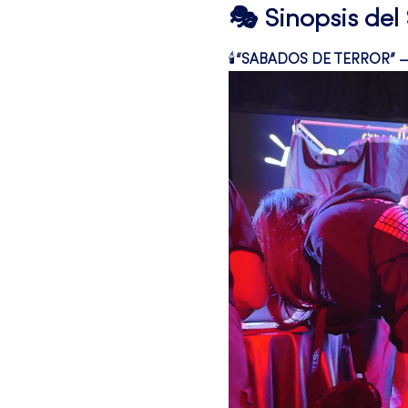
🎭 Sinopsis de
🕯️
“SABADOS DE TERROR” — 