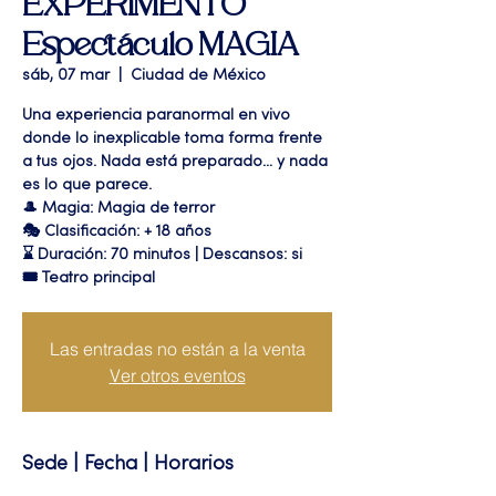
EXPERIMENTO"
Espectáculo MAGIA
sáb, 07 mar
  |  
Ciudad de México
Una experiencia paranormal en vivo
donde lo inexplicable toma forma frente
a tus ojos. Nada está preparado… y nada
es lo que parece.
🎩 Magia: Magia de terror
🎭 Clasificación: + 18 años
⌛ Duración: 70 minutos | Descansos: si
🎟 Teatro principal
Las entradas no están a la venta
Ver otros eventos
Sede | Fecha | Horarios