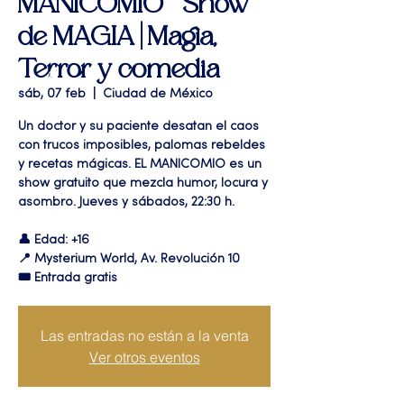
MANICOMIO " Show
de MAGIA | Magia,
Terror y comedia
sáb, 07 feb
  |  
Ciudad de México
Un doctor y su paciente desatan el caos
con trucos imposibles, palomas rebeldes
y recetas mágicas. EL MANICOMIO es un
show gratuito que mezcla humor, locura y
asombro. Jueves y sábados, 22:30 h.
👤 Edad: +16
📍 Mysterium World, Av. Revolución 10
🎟️ Entrada gratis
Las entradas no están a la venta
Ver otros eventos