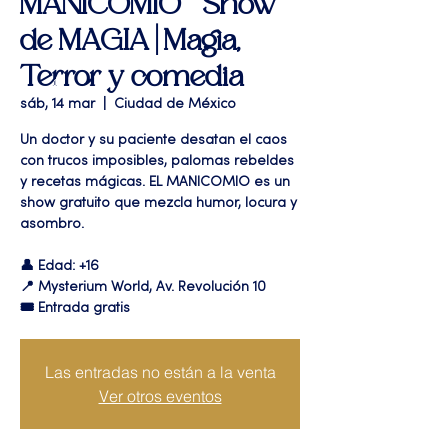
MANICOMIO " Show
de MAGIA | Magia,
Terror y comedia
sáb, 14 mar
  |  
Ciudad de México
Un doctor y su paciente desatan el caos
con trucos imposibles, palomas rebeldes
y recetas mágicas. EL MANICOMIO es un
show gratuito que mezcla humor, locura y
asombro.
👤 Edad: +16
📍 Mysterium World, Av. Revolución 10
🎟️ Entrada gratis
Las entradas no están a la venta
Ver otros eventos