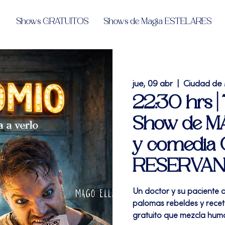
Shows GRATUITOS
Shows de Magia ESTELARES
jue, 09 abr
  |  
Ciudad de
22:30 hrs 
Show de MAG
y comedia
RESERVA
Un doctor y su paciente d
palomas rebeldes y rec
gratuito que mezcla humo