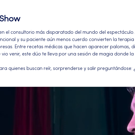
l Show
 en el consultorio más disparatado del mundo del espectácul
cional y su paciente aún menos cuerdo convierten la terapia e
rpresas. Entre recetas médicas que hacen aparecer palomas, d
e vio venir, este dúo te lleva por una sesión de magia donde la
para quienes buscan reír, sorprenderse y salir preguntándose: