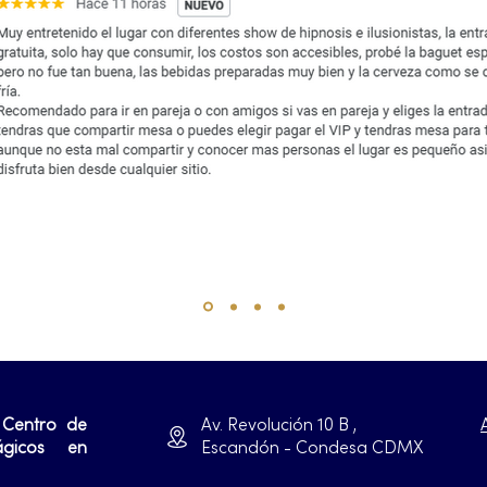
 Centro de
Av. Revolución 10 B ,
ágicos en
Escandón - Condesa CDMX