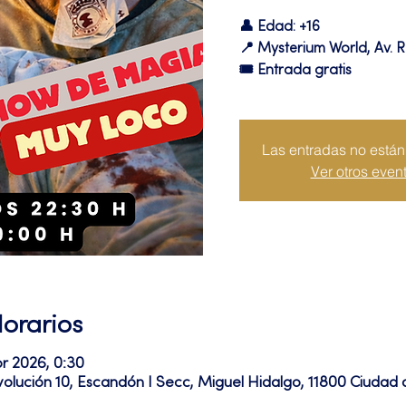
👤 Edad: +16
📍 Mysterium World, Av. R
🎟️ Entrada gratis
Las entradas no están 
Ver otros even
Horarios
br 2026, 0:30
volución 10, Escandón I Secc, Miguel Hidalgo, 11800 Ciuda