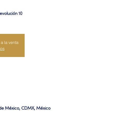
evolución 10
a la venta
tos
d de México, CDMX, México