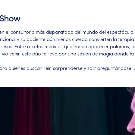
l Show
 en el consultorio más disparatado del mundo del espectácul
cional y su paciente aún menos cuerdo convierten la terapia e
rpresas. Entre recetas médicas que hacen aparecer palomas, d
e vio venir, este dúo te lleva por una sesión de magia donde la
para quienes buscan reír, sorprenderse y salir preguntándose: