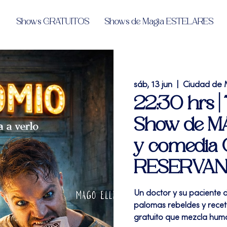
Shows GRATUITOS
Shows de Magia ESTELARES
sáb, 13 jun
  |  
Ciudad de 
22:30 hrs 
Show de MAG
y comedia
RESERVA
Un doctor y su paciente d
palomas rebeldes y rec
gratuito que mezcla humo