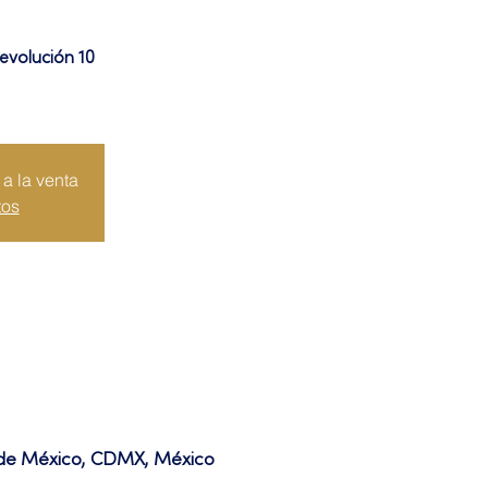
evolución 10
a la venta
tos
d de México, CDMX, México