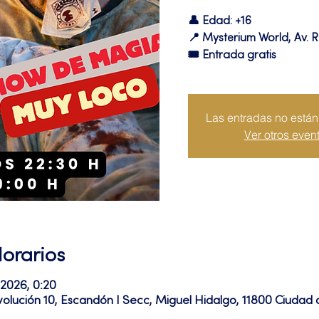
👤 Edad: +16
📍 Mysterium World, Av. R
🎟️ Entrada gratis
Las entradas no están 
Ver otros even
Horarios
 2026, 0:20
volución 10, Escandón I Secc, Miguel Hidalgo, 11800 Ciuda