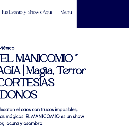
Tus Evento y Shows Aquí
Menú
México
| "EL MANICOMIO "
IA | Magia, Terror
 CORTESÍAS
NDONOS
esatan el caos con trucos imposibles,
etas mágicas. EL MANICOMIO es un show
r, locura y asombro.