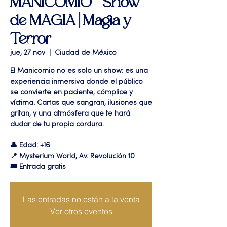
MANICOMIO " Show
de MAGIA | Magia y
Terror
jue, 27 nov
  |  
Ciudad de México
El Manicomio no es solo un show: es una
experiencia inmersiva donde el público
se convierte en paciente, cómplice y
víctima. Cartas que sangran, ilusiones que
gritan, y una atmósfera que te hará
dudar de tu propia cordura.
👤 Edad: +16
📍 Mysterium World, Av. Revolución 10
🎟️ Entrada gratis
Las entradas no están a la venta
Ver otros eventos