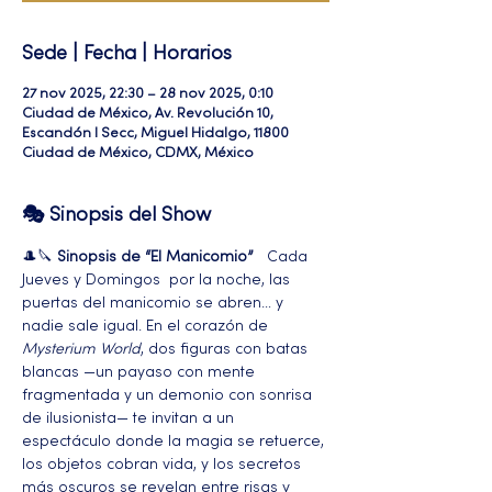
Sede | Fecha | Horarios
27 nov 2025, 22:30 – 28 nov 2025, 0:10
Ciudad de México, Av. Revolución 10,
Escandón I Secc, Miguel Hidalgo, 11800
Ciudad de México, CDMX, México
🎭 Sinopsis del Show
🎩🔪 
Sinopsis de “El Manicomio”
   Cada 
Jueves y Domingos  por la noche, las 
puertas del manicomio se abren… y 
nadie sale igual. En el corazón de 
Mysterium World
, dos figuras con batas 
blancas —un payaso con mente 
fragmentada y un demonio con sonrisa 
de ilusionista— te invitan a un 
espectáculo donde la magia se retuerce, 
los objetos cobran vida, y los secretos 
más oscuros se revelan entre risas y 