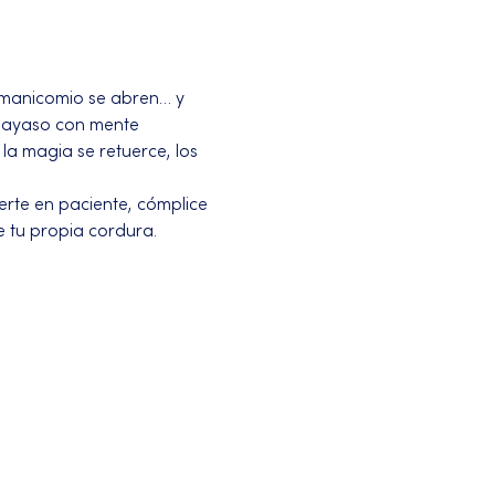
 manicomio se abren… y 
payaso con mente 
a magia se retuerce, los 
erte en paciente, cómplice 
e tu propia cordura.