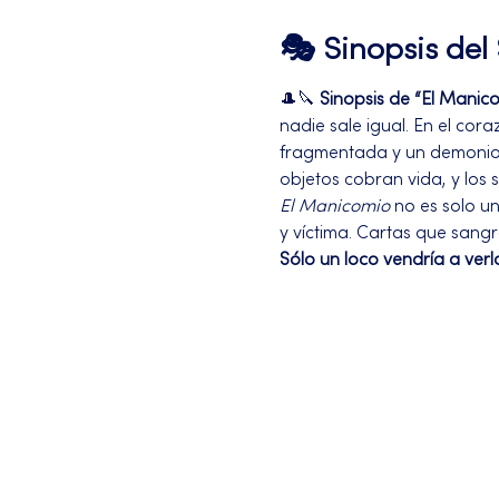
🎭 Sinopsis de
🎩🔪 
Sinopsis de “El Manic
nadie sale igual. En el cora
fragmentada y un demonio c
objetos cobran vida, y los 
El Manicomio
 no es solo u
y víctima. Cartas que sangr
Sólo un loco vendría a verl