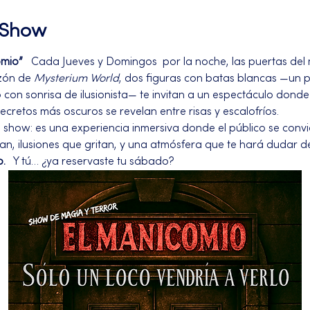
l Show
omio”
   Cada Jueves y Domingos  por la noche, las puertas del
zón de 
Mysterium World
, dos figuras con batas blancas —un 
on sonrisa de ilusionista— te invitan a un espectáculo donde l
secretos más oscuros se revelan entre risas y escalofríos.
n show: es una experiencia inmersiva donde el público se convi
an, ilusiones que gritan, y una atmósfera que te hará dudar d
o.
   Y tú… ¿ya reservaste tu sábado?