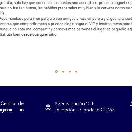
 Centro de
Av. Revolución 10 B ,
ágicos en
Escandón - Condesa CDMX