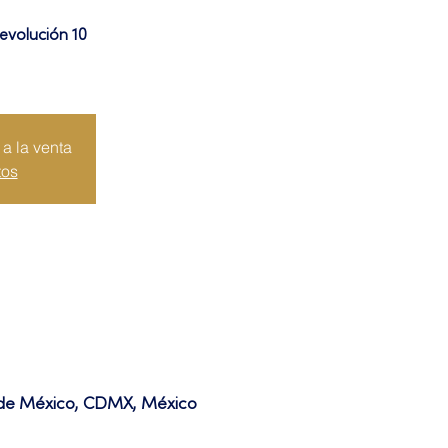
evolución 10
a la venta
tos
d de México, CDMX, México