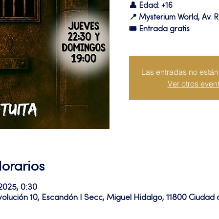
👤 Edad: +16
📍 Mysterium World, Av. R
🎟️ Entrada gratis
Las entradas no están 
Ver otros even
Horarios
 2025, 0:30
volución 10, Escandón I Secc, Miguel Hidalgo, 11800 Ciuda