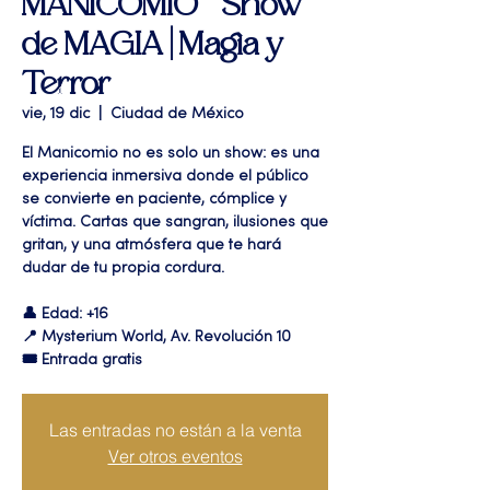
MANICOMIO " Show
de MAGIA | Magia y
Terror
vie, 19 dic
  |  
Ciudad de México
El Manicomio no es solo un show: es una
experiencia inmersiva donde el público
se convierte en paciente, cómplice y
víctima. Cartas que sangran, ilusiones que
gritan, y una atmósfera que te hará
dudar de tu propia cordura.
👤 Edad: +16
📍 Mysterium World, Av. Revolución 10
🎟️ Entrada gratis
Las entradas no están a la venta
Ver otros eventos