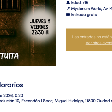
👤 Edad: +16
📍 Mysterium World, Av. R
🎟️ Entrada gratis
Las entradas no están 
Ver otros even
Horarios
ne 2026, 0:20
volución 10, Escandón I Secc, Miguel Hidalgo, 11800 Ciuda