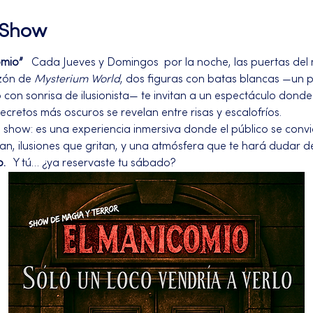
l Show
omio”
   Cada Jueves y Domingos  por la noche, las puertas del
zón de 
Mysterium World
, dos figuras con batas blancas —un 
on sonrisa de ilusionista— te invitan a un espectáculo donde l
secretos más oscuros se revelan entre risas y escalofríos.
n show: es una experiencia inmersiva donde el público se convi
an, ilusiones que gritan, y una atmósfera que te hará dudar d
o.
   Y tú… ¿ya reservaste tu sábado?