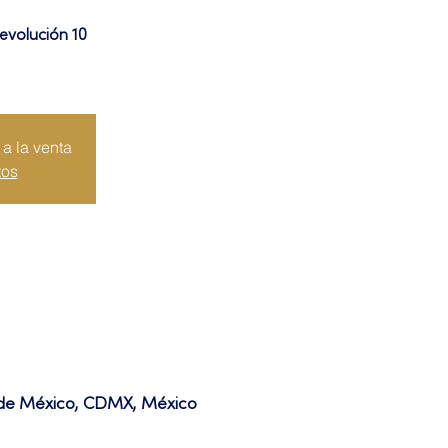
evolución 10
a la venta
tos
d de México, CDMX, México