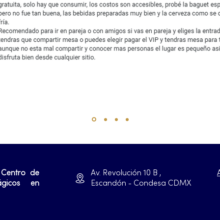
 Centro de
Av. Revolución 10 B ,
ágicos en
Escandón - Condesa CDMX