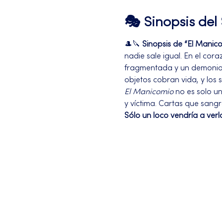
🎭 Sinopsis de
🎩🔪 
Sinopsis de “El Manic
nadie sale igual. En el cora
fragmentada y un demonio c
objetos cobran vida, y los 
El Manicomio
 no es solo u
y víctima. Cartas que sangr
Sólo un loco vendría a verl