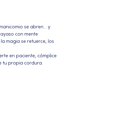
 manicomio se abren… y 
payaso con mente 
a magia se retuerce, los 
erte en paciente, cómplice 
e tu propia cordura.