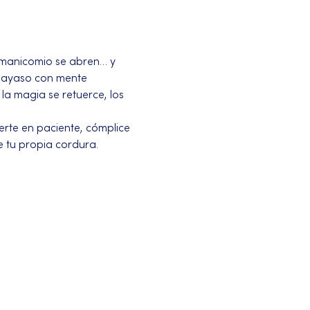
 manicomio se abren… y 
payaso con mente 
a magia se retuerce, los 
erte en paciente, cómplice 
e tu propia cordura.