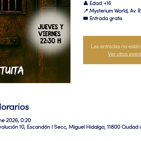
👤 Edad: +16
📍 Mysterium World, Av. R
🎟️ Entrada gratis
Las entradas no están 
Ver otros even
Horarios
ne 2026, 0:20
volución 10, Escandón I Secc, Miguel Hidalgo, 11800 Ciuda