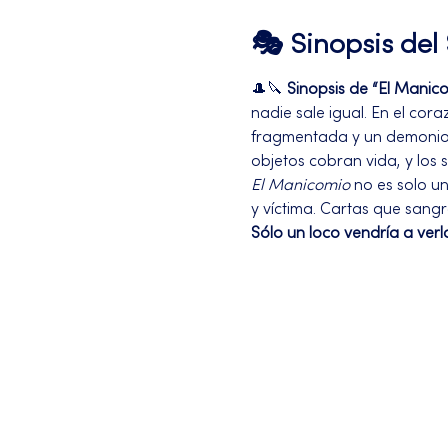
🎭 Sinopsis de
🎩🔪 
Sinopsis de “El Manic
nadie sale igual. En el cora
fragmentada y un demonio c
objetos cobran vida, y los 
El Manicomio
 no es solo u
y víctima. Cartas que sangr
Sólo un loco vendría a verl