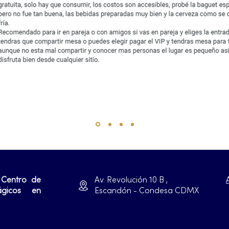
 Centro de
Av. Revolución 10 B ,
ágicos en
Escandón - Condesa CDMX