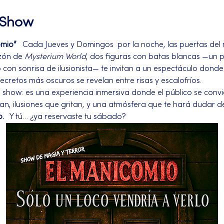
l Show
omio”
   Cada Jueves y Domingos  por la noche, las puertas del
zón de 
Mysterium World
, dos figuras con batas blancas —un 
on sonrisa de ilusionista— te invitan a un espectáculo donde l
secretos más oscuros se revelan entre risas y escalofríos.
n show: es una experiencia inmersiva donde el público se convi
an, ilusiones que gritan, y una atmósfera que te hará dudar d
o.
   Y tú… ¿ya reservaste tu sábado?