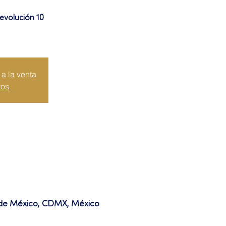
evolución 10
a la venta
tos
d de México, CDMX, México