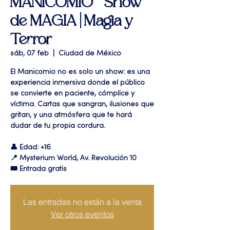
MANICOMIO " Show
de MAGIA | Magia y
Terror
sáb, 07 feb
  |  
Ciudad de México
El Manicomio no es solo un show: es una
experiencia inmersiva donde el público
se convierte en paciente, cómplice y
víctima. Cartas que sangran, ilusiones que
gritan, y una atmósfera que te hará
dudar de tu propia cordura.
👤 Edad: +16
📍 Mysterium World, Av. Revolución 10
🎟️ Entrada gratis
Las entradas no están a la venta
Ver otros eventos