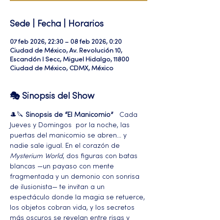
Sede | Fecha | Horarios
07 feb 2026, 22:30 – 08 feb 2026, 0:20
Ciudad de México, Av. Revolución 10,
Escandón I Secc, Miguel Hidalgo, 11800
Ciudad de México, CDMX, México
🎭 Sinopsis del Show
🎩🔪 
Sinopsis de “El Manicomio”
   Cada 
Jueves y Domingos  por la noche, las 
puertas del manicomio se abren… y 
nadie sale igual. En el corazón de 
Mysterium World
, dos figuras con batas 
blancas —un payaso con mente 
fragmentada y un demonio con sonrisa 
de ilusionista— te invitan a un 
espectáculo donde la magia se retuerce, 
los objetos cobran vida, y los secretos 
más oscuros se revelan entre risas y 