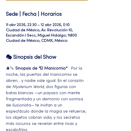
Sede | Fecha | Horarios
11 abr 2026, 22:30 – 12 abr 2026, 0:10
Ciudad de México, Av. Revolución 10,
Escandón I Secc, Miguel Hidalgo, 11800
Ciudad de México, CDMX, México
🎭 Sinopsis del Show
🎩🔪 
Sinopsis de “El Manicomio”
   Por la 
noche, las puertas del manicomio se 
abren… y nadie sale igual. En el corazón 
de 
Mysterium World
, dos figuras con 
batas blancas —un payaso con mente 
fragmentada y un demonio con sonrisa 
de ilusionista— te invitan a un 
espectáculo donde la magia se retuerce, 
los objetos cobran vida, y los secretos 
más oscuros se revelan entre risas y 
escalofríos.