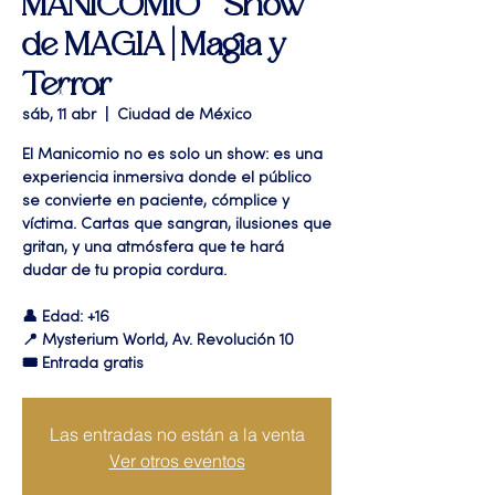
MANICOMIO " Show
de MAGIA | Magia y
Terror
sáb, 11 abr
  |  
Ciudad de México
El Manicomio no es solo un show: es una
experiencia inmersiva donde el público
se convierte en paciente, cómplice y
víctima. Cartas que sangran, ilusiones que
gritan, y una atmósfera que te hará
dudar de tu propia cordura.
👤 Edad: +16
📍 Mysterium World, Av. Revolución 10
🎟️ Entrada gratis
Las entradas no están a la venta
Ver otros eventos