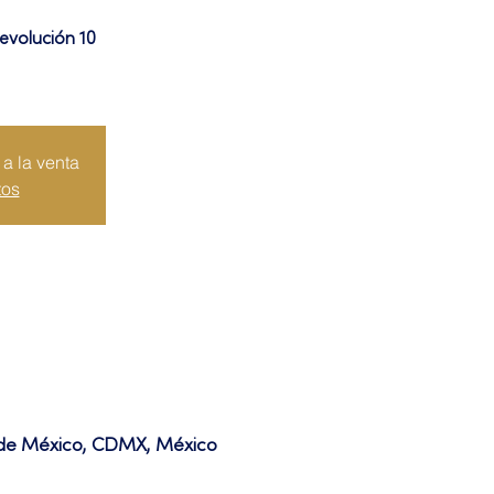
evolución 10
a la venta
tos
d de México, CDMX, México