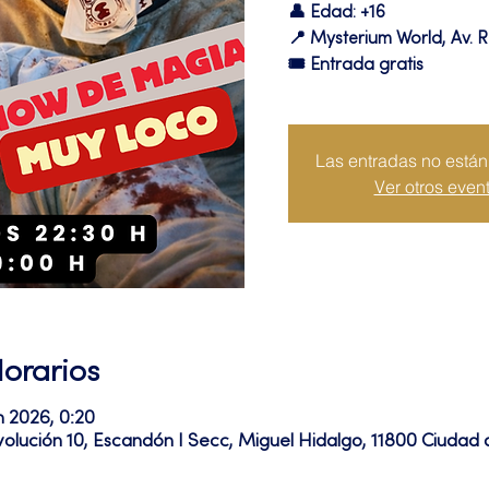
👤 Edad: +16
📍 Mysterium World, Av. R
🎟️ Entrada gratis
Las entradas no están 
Ver otros even
Horarios
n 2026, 0:20
volución 10, Escandón I Secc, Miguel Hidalgo, 11800 Ciuda