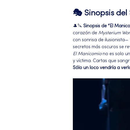
🎭 Sinopsis de
🎩🔪 
Sinopsis de “El Manic
corazón de 
Mysterium Wor
con sonrisa de ilusionista—
secretos más oscuros se rev
El Manicomio
 no es solo u
y víctima. Cartas que sangr
Sólo un loco vendría a verl