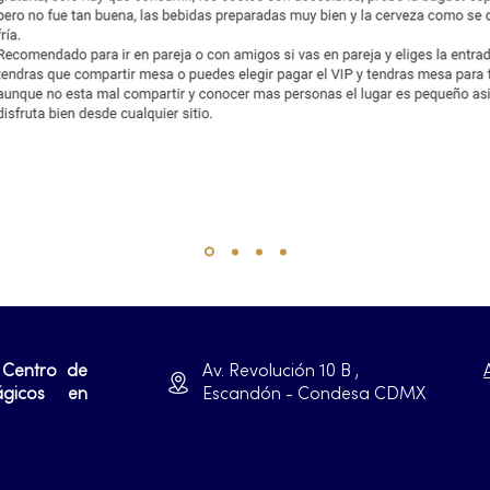
 Centro de
Av. Revolución 10 B ,
ágicos en
Escandón - Condesa CDMX