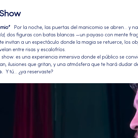
l Show
omio”
   Por la noche, las puertas del manicomio se abren… y nadi
ld
, dos figuras con batas blancas —un payaso con mente fr
 te invitan a un espectáculo donde la magia se retuerce, los obj
elan entre risas y escalofríos.
n show: es una experiencia inmersiva donde el público se convi
an, ilusiones que gritan, y una atmósfera que te hará dudar d
o.
   Y tú… ¿ya reservaste?