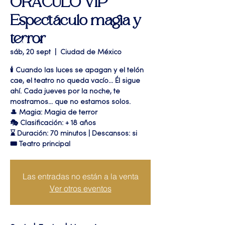
ORÁCULO VIP"
Espectáculo magia y
terror
sáb, 20 sept
  |  
Ciudad de México
🕯️ Cuando las luces se apagan y el telón
cae, el teatro no queda vacío... Él sigue
ahí. Cada jueves por la noche, te
mostramos... que no estamos solos.
🎩 Magia: Magia de terror
🎭 Clasificación: + 18 años
⌛ Duración: 70 minutos | Descansos: si
🎟 Teatro principal
Las entradas no están a la venta
Ver otros eventos