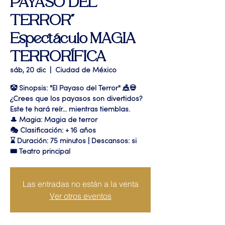
PAYASO DEL
TERROR"
Espectáculo MAGIA
TERRORÍFICA
sáb, 20 dic
  |  
Ciudad de México
🤡 Sinopsis: "El Payaso del Terror" 🎪💀
¿Crees que los payasos son divertidos?
Este te hará reír... mientras tiemblas.
🎩 Magia: Magia de terror
🎭 Clasificación: + 16 años
⌛ Duración: 75 minutos | Descansos: si
🎟 Teatro principal
Las entradas no están a la venta
Ver otros eventos