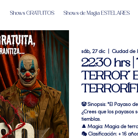
Shows GRATUITOS
Shows de Magia ESTELARES
sáb, 27 dic
  |  
Ciudad de
22:30 hrs 
TERROR" E
TERRORÍF
🤡 Sinopsis: "El Payaso de
¿Crees que los payasos son
tiemblas.
🎩 Magia: Magia de terr
🎭 Clasificación: + 16 año