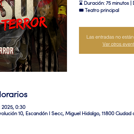
⌛ Duración: 75 minutos | 
🎟 Teatro principal
Las entradas no están 
Ver otros even
Horarios
c 2025, 0:30
volución 10, Escandón I Secc, Miguel Hidalgo, 11800 Ciuda