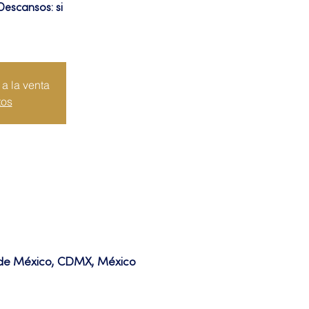
Descansos: si
a la venta
tos
d de México, CDMX, México