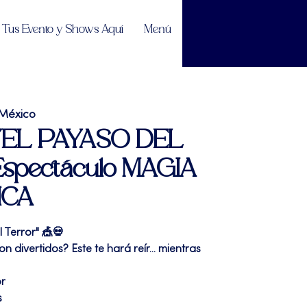
Tus Evento y Shows Aquí
Menú
 México
| "EL PAYASO DEL
spectáculo MAGIA
ICA
l Terror" 🎪💀
 divertidos? Este te hará reír... mientras
or
s