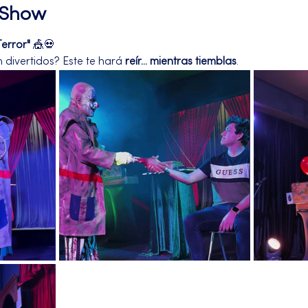
l Show
Terror"
 🎪💀
divertidos? Este te hará 
reír... mientras tiemblas
.