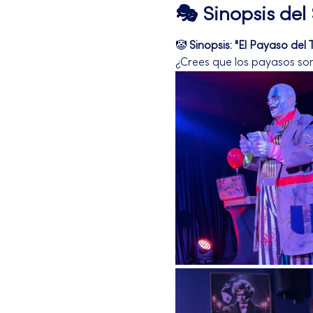
🎭 Sinopsis de
🤡 
Sinopsis: "El Payaso del 
¿Crees que los payasos son 