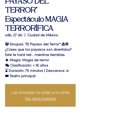
PAYASO DEL
TERROR"
Espectáculo MAGIA
TERRORÍFICA
sáb, 27 dic
  |  
Ciudad de México
🤡 Sinopsis: "El Payaso del Terror" 🎪💀
¿Crees que los payasos son divertidos?
Este te hará reír... mientras tiemblas.
🎩 Magia: Magia de terror
🎭 Clasificación: + 16 años
⌛ Duración: 75 minutos | Descansos: si
🎟 Teatro principal
Las entradas no están a la venta
Ver otros eventos