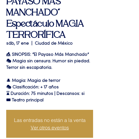
PAYASO MAS
MANCHADO"
Espectáculo MAGIA
TERRORÍFICA
sáb, 17 ene
  |  
Ciudad de México
🎪 SINOPSIS: “El Payaso Más Manchado”
🎭 Magia sin censura. Humor sin piedad.
Terror sin escapatoria.
🎩 Magia: Magia de terror
🎭 Clasificación: + 17 años
⌛ Duración: 75 minutos | Descansos: si
🎟 Teatro principal
Las entradas no están a la venta
Ver otros eventos