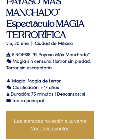
PAYASO MAS
MANCHADO"
Espectáculo MAGIA
TERRORÍFICA
vie, 30 ene
  |  
Ciudad de México
🎪 SINOPSIS: “El Payaso Más Manchado”
🎭 Magia sin censura. Humor sin piedad.
Terror sin escapatoria.
🎩 Magia: Magia de terror
🎭 Clasificación: + 17 años
⌛ Duración: 75 minutos | Descansos: si
🎟 Teatro principal
Las entradas no están a la venta
Ver otros eventos