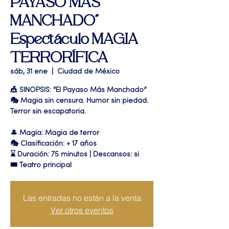
PAYASO MAS
MANCHADO"
Espectáculo MAGIA
TERRORÍFICA
sáb, 31 ene
  |  
Ciudad de México
🎪 SINOPSIS: “El Payaso Más Manchado”
🎭 Magia sin censura. Humor sin piedad.
Terror sin escapatoria.
🎩 Magia: Magia de terror
🎭 Clasificación: + 17 años
⌛ Duración: 75 minutos | Descansos: si
🎟 Teatro principal
Las entradas no están a la venta
Ver otros eventos