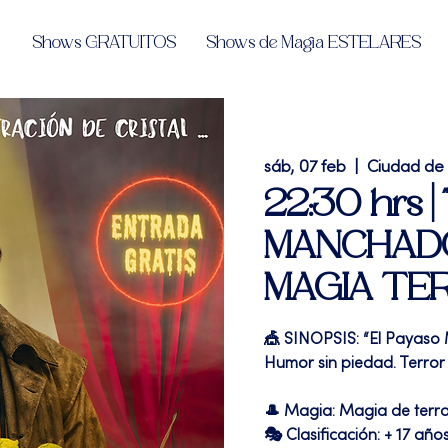
Shows GRATUITOS
Shows de Magia ESTELARES
sáb, 07 feb
  |  
Ciudad de
22:30 hrs 
MANCHADO"
MAGIA TE
🎪 SINOPSIS: “El Payaso
Humor sin piedad. Terror 
🎩 Magia: Magia de terr
🎭 Clasificación: + 17 año