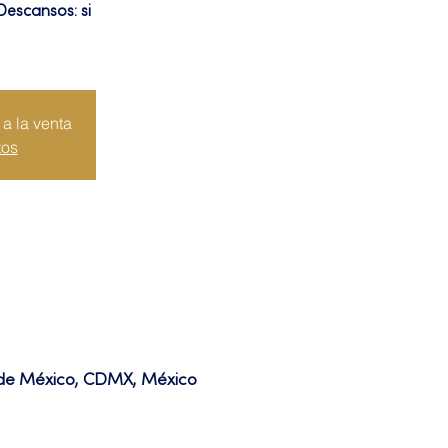
Descansos: si
a la venta
tos
d de México, CDMX, México