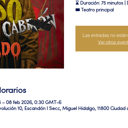
⌛ Duración: 75 minutos | 
🎟 Teatro principal
Las entradas no están 
Ver otros even
Horarios
6 – 08 feb 2026, 0:30 GMT-6
volución 10, Escandón I Secc, Miguel Hidalgo, 11800 Ciuda