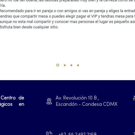
 Centro de
Av. Revolución 10 B ,
ágicos en
Escandón - Condesa CDMX