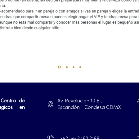
 Centro de
Av. Revolución 10 B ,
ágicos en
Escandón - Condesa CDMX