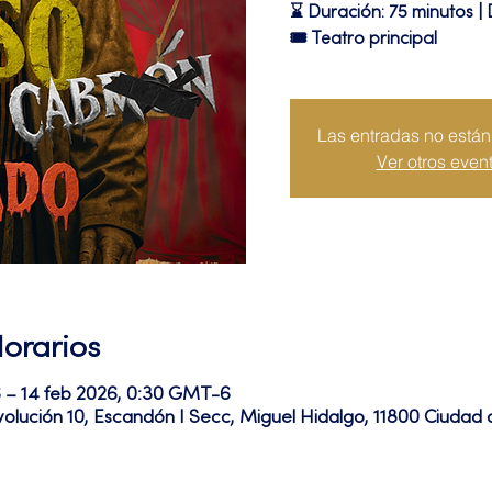
⌛ Duración: 75 minutos | 
🎟 Teatro principal
Las entradas no están 
Ver otros even
Horarios
 – 14 feb 2026, 0:30 GMT-6
volución 10, Escandón I Secc, Miguel Hidalgo, 11800 Ciuda