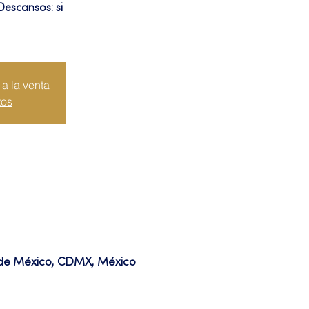
Descansos: si
a la venta
tos
d de México, CDMX, México