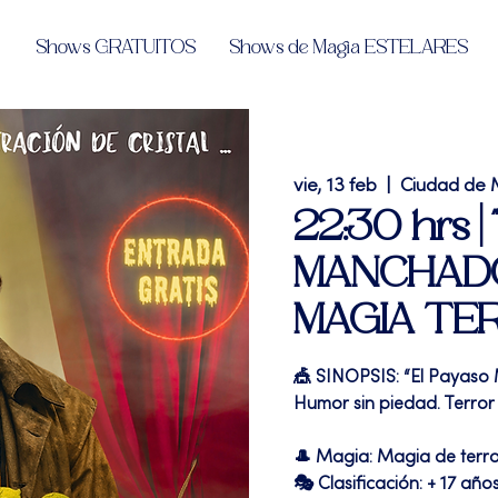
Shows GRATUITOS
Shows de Magia ESTELARES
vie, 13 feb
  |  
Ciudad de 
22:30 hrs 
MANCHADO"
MAGIA TE
🎪 SINOPSIS: “El Payaso
Humor sin piedad. Terror 
🎩 Magia: Magia de terr
🎭 Clasificación: + 17 año