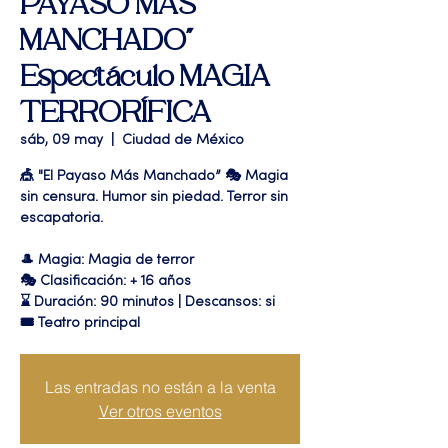
PAYASO MAS
MANCHADO"
Espectáculo MAGIA
TERRORÍFICA
sáb, 09 may
  |  
Ciudad de México
🎪 "El Payaso Más Manchado” 🎭 Magia
sin censura. Humor sin piedad. Terror sin
escapatoria.
🎩 Magia: Magia de terror
🎭 Clasificación: + 16 años
⌛ Duración: 90 minutos | Descansos: si
🎟 Teatro principal
Las entradas no están a la venta
Ver otros eventos