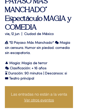
PAYASO MAS
MANCHADO"
Espectáculo MAGIA y
COMEDIA
vie, 12 jun
  |  
Ciudad de México
🎪 "El Payaso Más Manchado” 🎭 Magia
sin censura. Humor sin piedad. comedia
sin escapatoria.
🎩 Magia: Magia de terror
🎭 Clasificación: + 16 años
⌛ Duración: 90 minutos | Descansos: si
🎟 Teatro principal
Las entradas no están a la venta
Ver otros eventos