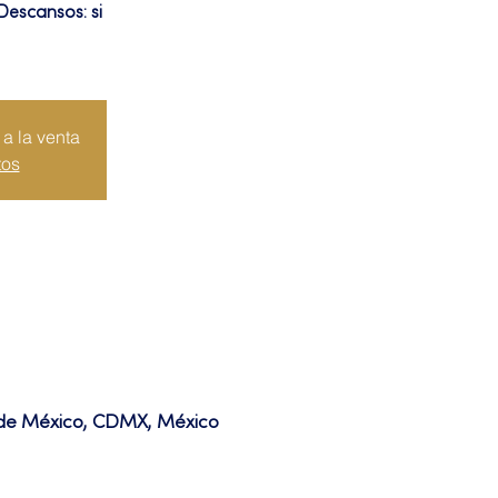
Descansos: si
a la venta
tos
d de México, CDMX, México