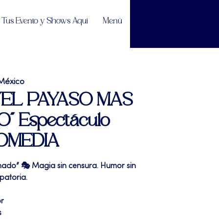
Tus Evento y Shows Aquí
Menú
México
| "EL PAYASO MAS
 Espectáculo
OMEDIA
ado” 🎭 Magia sin censura. Humor sin
patoria.
or
s