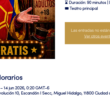
⌛ Duración: 90 minutos | 
🎟 Teatro principal
Las entradas no están 
Ver otros even
Horarios
 – 14 jun 2026, 0:20 GMT-6
volución 10, Escandón I Secc, Miguel Hidalgo, 11800 Ciuda