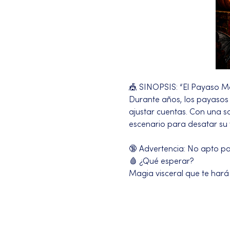
🎪 SINOPSIS: “El Payaso M
Durante años, los payasos h
ajustar cuentas. Con una s
escenario para desatar su
🔞 Advertencia: No apto para
🩸 ¿Qué esperar?
Magia visceral que te hará
Más