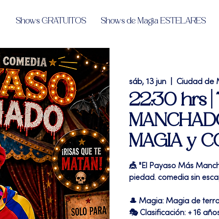
Shows GRATUITOS
Shows de Magia ESTELARES
sáb, 13 jun
  |  
Ciudad de 
22:30 hrs 
MANCHADO"
MAGIA y C
🎪 "El Payaso Más Manch
piedad. comedia sin esca
🎩 Magia: Magia de terr
🎭 Clasificación: + 16 año